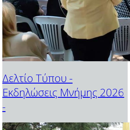
Δελτίο Τύπου -
Εκδηλώσεις Μνήμης 2026
-