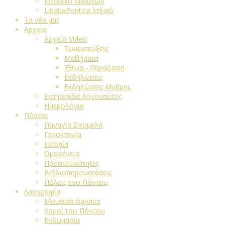
Ιστορικό δράσεων
LinguaPontica λεξικό
Τα νέα μας
Αρχείο
Αρχείο Video
Συνεντεύξεις
Μαθήματα
Έθιμα - Παράδοση
Εκδηλώσεις
Εκδηλώσεις Μνήμης
Εφημερίδα Αργοναύτης
Ημερολόγια
Πόντος
Παναγία Σουμελά
Γενοκτονία
Ιστορία
Ομογένεια
Προσωπικότητες
Βιβλιοπαρουσιάσεις
Πόλεις του Πόντου
Λαογραφία
Μουσικά όργανα
Χοροί του Πόντου
Ενδυμασία