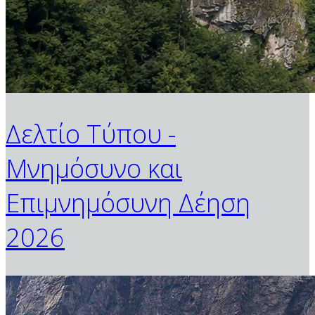
Δελτίο Τύπου -
Μνημόσυνο και
Επιμνημόσυνη Δέηση
2026