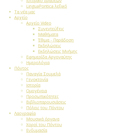
Ιστορικό δράσεων
LinguaPontica λεξικό
Τα νέα μας
Αρχείο
Αρχείο Video
Συνεντεύξεις
Μαθήματα
Έθιμα - Παράδοση
Εκδηλώσεις
Εκδηλώσεις Μνήμης
Εφημερίδα Αργοναύτης
Ημερολόγια
Πόντος
Παναγία Σουμελά
Γενοκτονία
Ιστορία
Ομογένεια
Προσωπικότητες
Βιβλιοπαρουσιάσεις
Πόλεις του Πόντου
Λαογραφία
Μουσικά όργανα
Χοροί του Πόντου
Ενδυμασία