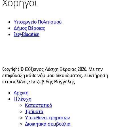
Χορηγοί
Υπουργείο Πολιτισμού
Δήμος Βέροιας
Easy-Education
Copyright © Εύξεινος Λέσχη Βέροιας 2026. Με την
επιφύλαξη κάθε νόμιμου δικαιώματος. Συντήρηση
ιστοσελίδας : Ιντζεβίδης Βαγγέλης
Αρχική
Η λέσχη
Καταστατικό
Τμήματα
Υπεύθυνοι τμημάτων
Διοικητικά συμβούλια