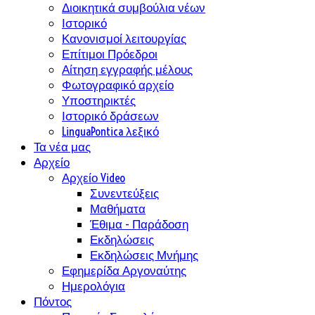
Διοικητικά συμβούλια νέων
Ιστορικό
Κανονισμοί λειτουργίας
Επίτιμοι Πρόεδροι
Αίτηση εγγραφής μέλους
Φωτογραφικό αρχείο
Υποστηρικτές
Ιστορικό δράσεων
LinguaPontica λεξικό
Τα νέα μας
Αρχείο
Αρχείο Video
Συνεντεύξεις
Μαθήματα
Έθιμα - Παράδοση
Εκδηλώσεις
Εκδηλώσεις Μνήμης
Εφημερίδα Αργοναύτης
Ημερολόγια
Πόντος