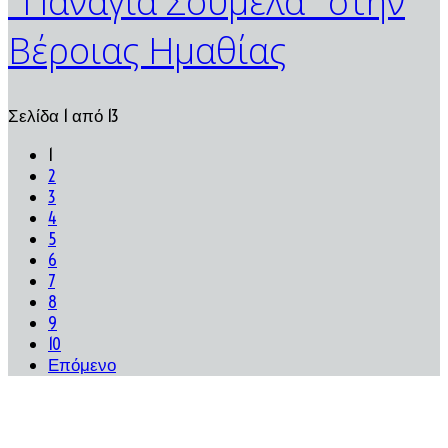
"Παναγία Σουμελά" στην
Βέροιας Ημαθίας
Σελίδα 1 από 13
1
2
3
4
5
6
7
8
9
10
Επόμενο