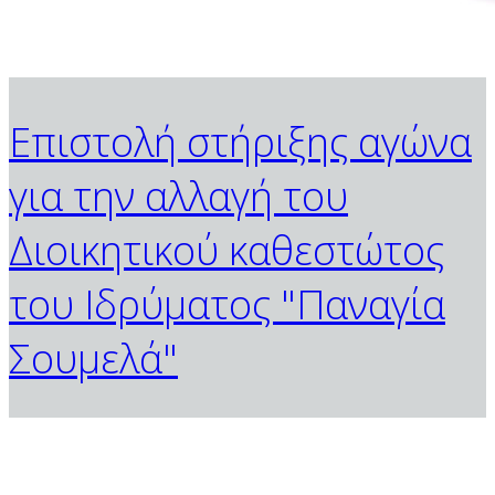
Επιστολή στήριξης αγώνα
για την αλλαγή του
Διοικητικού καθεστώτος
του Ιδρύματος "Παναγία
Σουμελά"