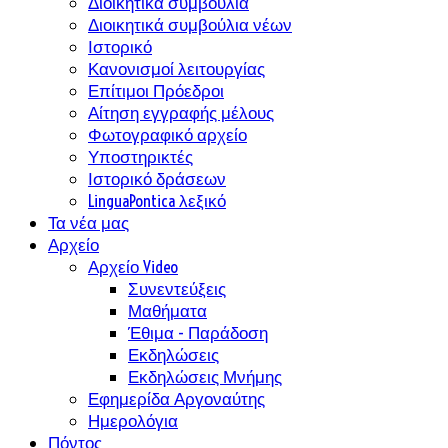
Διοικητικά συμβούλια
Διοικητικά συμβούλια νέων
Ιστορικό
Κανονισμοί λειτουργίας
Επίτιμοι Πρόεδροι
Αίτηση εγγραφής μέλους
Φωτογραφικό αρχείο
Υποστηρικτές
Ιστορικό δράσεων
LinguaPontica λεξικό
Τα νέα μας
Αρχείο
Αρχείο Video
Συνεντεύξεις
Μαθήματα
Έθιμα - Παράδοση
Εκδηλώσεις
Εκδηλώσεις Μνήμης
Εφημερίδα Αργοναύτης
Ημερολόγια
Πόντος