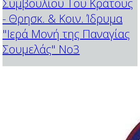
Συμβουλίου Του Κράτους
- Θρησκ. & Κοιν. Ίδρυμα
"Ιερά Μονή της Παναγίας
Σουμελάς" Νο3