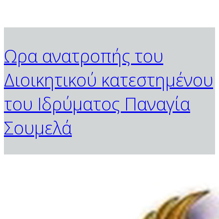
Ωρα ανατροπής του
Διοικητικού κατεστημένου
του Ιδρύματος Παναγία
Σουμελά