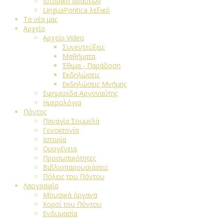
Ιστορικό δράσεων
LinguaPontica λεξικό
Τα νέα μας
Αρχείο
Αρχείο Video
Συνεντεύξεις
Μαθήματα
Έθιμα - Παράδοση
Εκδηλώσεις
Εκδηλώσεις Μνήμης
Εφημερίδα Αργοναύτης
Ημερολόγια
Πόντος
Παναγία Σουμελά
Γενοκτονία
Ιστορία
Ομογένεια
Προσωπικότητες
Βιβλιοπαρουσιάσεις
Πόλεις του Πόντου
Λαογραφία
Μουσικά όργανα
Χοροί του Πόντου
Ενδυμασία