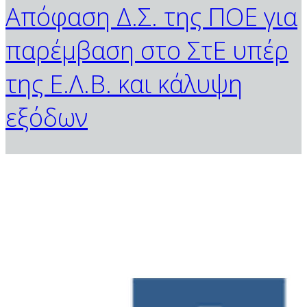
Απόφαση Δ.Σ. της ΠΟΕ για
παρέμβαση στο ΣτΕ υπέρ
της Ε.Λ.Β. και κάλυψη
εξόδων