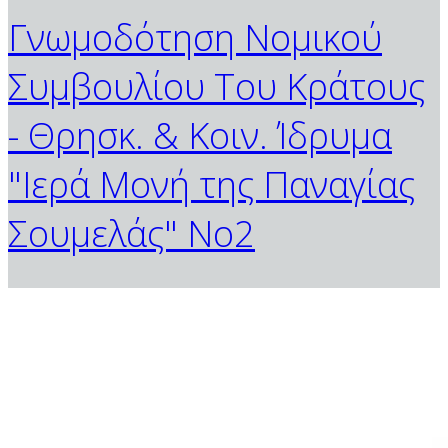
Γνωμοδότηση Νομικού
Συμβουλίου Του Κράτους
- Θρησκ. & Κοιν. Ίδρυμα
"Ιερά Μονή της Παναγίας
Σουμελάς" Νο2