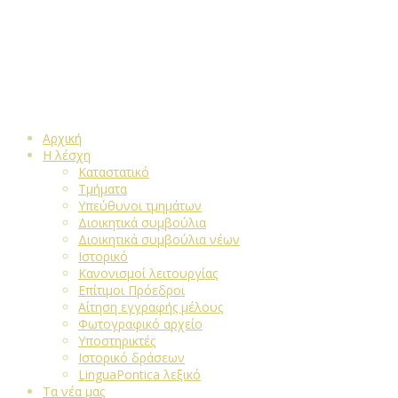
Αρχική
Η λέσχη
Καταστατικό
Τμήματα
Υπεύθυνοι τμημάτων
Διοικητικά συμβούλια
Διοικητικά συμβούλια νέων
Ιστορικό
Κανονισμοί λειτουργίας
Επίτιμοι Πρόεδροι
Αίτηση εγγραφής μέλους
Φωτογραφικό αρχείο
Υποστηρικτές
Ιστορικό δράσεων
LinguaPontica λεξικό
Τα νέα μας