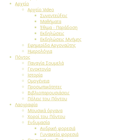
Αρχείο
Αρχείο Video
Συνεντεύξεις
Μαθήματα
Έθιμα - Παράδοση
Εκδηλώσεις
Εκδηλώσεις Μνήμης
Εφημερίδα Αργοναύτης
Ημερολόγια
Πόντος
Παναγία Σουμελά
Γενοκτονία
Ιστορία
Ομογένεια
Προσωπικότητες
Βιβλιοπαρουσιάσεις
Πόλεις του Πόντου
Λαογραφία
Μουσικά όργανα
Χοροί του Πόντου
Ενδυμασία
Ανδρική φορεσιά
Γυναικεία φορεσιά