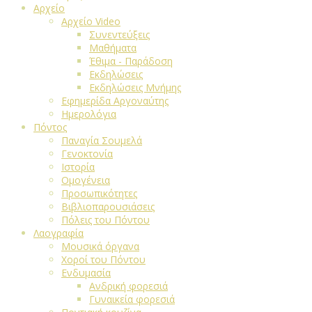
Αρχείο
Αρχείο Video
Συνεντεύξεις
Μαθήματα
Έθιμα - Παράδοση
Εκδηλώσεις
Εκδηλώσεις Μνήμης
Εφημερίδα Αργοναύτης
Ημερολόγια
Πόντος
Παναγία Σουμελά
Γενοκτονία
Ιστορία
Ομογένεια
Προσωπικότητες
Βιβλιοπαρουσιάσεις
Πόλεις του Πόντου
Λαογραφία
Μουσικά όργανα
Χοροί του Πόντου
Ενδυμασία
Ανδρική φορεσιά
Γυναικεία φορεσιά