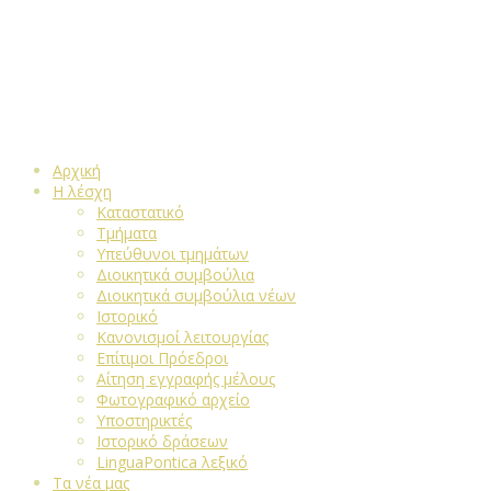
Αρχική
Η λέσχη
Καταστατικό
Τμήματα
Υπεύθυνοι τμημάτων
Διοικητικά συμβούλια
Διοικητικά συμβούλια νέων
Ιστορικό
Κανονισμοί λειτουργίας
Επίτιμοι Πρόεδροι
Αίτηση εγγραφής μέλους
Φωτογραφικό αρχείο
Υποστηρικτές
Ιστορικό δράσεων
LinguaPontica λεξικό
Τα νέα μας