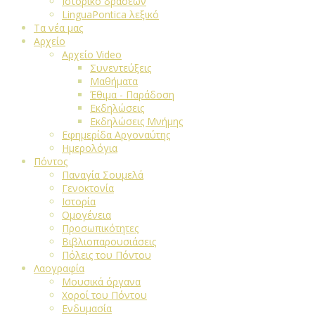
Ιστορικό δράσεων
LinguaPontica λεξικό
Τα νέα μας
Αρχείο
Αρχείο Video
Συνεντεύξεις
Μαθήματα
Έθιμα - Παράδοση
Εκδηλώσεις
Εκδηλώσεις Μνήμης
Εφημερίδα Αργοναύτης
Ημερολόγια
Πόντος
Παναγία Σουμελά
Γενοκτονία
Ιστορία
Ομογένεια
Προσωπικότητες
Βιβλιοπαρουσιάσεις
Πόλεις του Πόντου
Λαογραφία
Μουσικά όργανα
Χοροί του Πόντου
Ενδυμασία