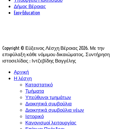
Δήμος Βέροιας
Easy-Education
Copyright © Εύξεινος Λέσχη Βέροιας 2026. Με την
επιφύλαξη κάθε νόμιμου δικαιώματος. Συντήρηση
ιστοσελίδας : Ιντζεβίδης Βαγγέλης
Αρχική
Η λέσχη
Καταστατικό
Τμήματα
Υπεύθυνοι τμημάτων
Διοικητικά συμβούλια
Διοικητικά συμβούλια νέων
Ιστορικό
Κανονισμοί λειτουργίας
Επίτιμοι Πρόεδροι