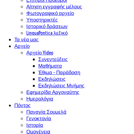
Αίτηση εγγραφής μέλους
Φωτογραφικό αρχείο
Υποστηρικτές
Ιστορικό δράσεων
LinguaPontica λεξικό
Τα νέα μας
Αρχείο
Αρχείο Video
Συνεντεύξεις
Μαθήματα
Έθιμα - Παράδοση
Εκδηλώσεις
Εκδηλώσεις Μνήμης
Εφημερίδα Αργοναύτης
Ημερολόγια
Πόντος
Παναγία Σουμελά
Γενοκτονία
Ιστορία
Ομογένεια