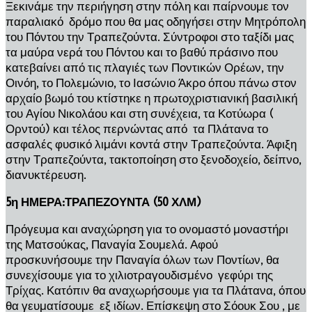
Ξεκινάμε την περιήγηση στην πόλη και παίρνουμε τον
παραλιακό δρόμο που θα μας οδηγήσει στην Μητρόπολη
του Πόντου την Τραπεζούντα. Σύντροφοι στο ταξίδι μας
τα μαύρα νερά του Πόντου και το βαθύ πράσινο που
κατεβαίνει από τις πλαγιές των Ποντικών Ορέων, την
Οινόη, το Πολεμώνιο, το Ιασώνιο Άκρο όπου πάνω στον
αρχαίο βωμό του κτίστηκε η πρωτοχριστιανική βασιλική
του Αγίου Νικολάου και στη συνέχεια, τα Κοτύωρα (
Ορντού) και τέλος περνώντας από τα Πλάτανα το
ασφαλές φυσικό λιμάνι κοντά στην Τραπεζούντα. Άφιξη
στην Τραπεζούντα, τακτοποίηση στο ξενοδοχείο, δείπνο,
διανυκτέρευση.
5η ΗΜΕΡΑ:ΤΡΑΠΕΖΟΥΝΤΑ (50 ΧΛΜ)
Πρόγευμα και αναχώρηση για το ονομαστό μοναστήρι
της Ματσούκας, Παναγία Σουμελά. Αφού
προσκυνήσουμε την Παναγία όλων των Ποντίων, θα
συνεχίσουμε για το χιλιοτραγουδισμένο γεφύρι της
Τρίχας. Κατόπιν θα αναχωρήσουμε για τα Πλάτανα, όπου
θα γευματίσουμε εξ ιδίων. Επίσκεψη στο Σόουκ Σου , με