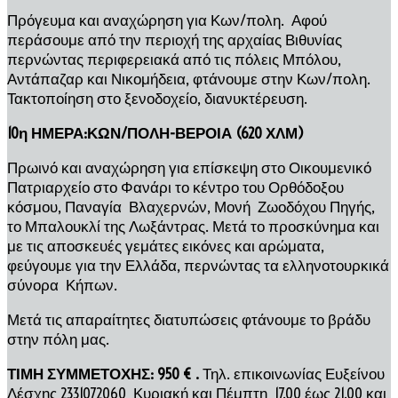
Πρόγευμα και αναχώρηση για Κων/πολη. Αφού
περάσουμε από την περιοχή της αρχαίας Βιθυνίας
περνώντας περιφερειακά από τις πόλεις Μπόλου,
Αντάπαζαρ και Νικομήδεια, φτάνουμε στην Κων/πολη.
Τακτοποίηση στο ξενοδοχείο, διανυκτέρευση.
10η ΗΜΕΡΑ:ΚΩΝ/ΠΟΛΗ-ΒΕΡΟΙΑ (620 ΧΛΜ)
Πρωινό και αναχώρηση για επίσκεψη στο Οικουμενικό
Πατριαρχείο στο Φανάρι το κέντρο του Ορθόδοξου
κόσμου, Παναγία Βλαχερνών, Μονή Ζωοδόχου Πηγής,
το Μπαλουκλί της Λωξάντρας. Μετά το προσκύνημα και
με τις αποσκευές γεμάτες εικόνες και αρώματα,
φεύγουμε για την Ελλάδα, περνώντας τα ελληνοτουρκικά
σύνορα Κήπων.
Μετά τις απαραίτητες διατυπώσεις φτάνουμε το βράδυ
στην πόλη μας.
ΤΙΜΗ ΣΥΜΜΕΤΟΧΗΣ: 950 € .
Τηλ. επικοινωνίας Ευξείνου
Λέσχης 2331072060 Κυριακή και Πέμπτη 17.00 έως 21.00 και