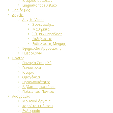
Ιστορικό δράσεων
LinguaPontica λεξικό
Τα νέα μας
Αρχείο
Αρχείο Video
Συνεντεύξεις
Μαθήματα
Έθιμα - Παράδοση
Εκδηλώσεις
Εκδηλώσεις Μνήμης
Εφημερίδα Αργοναύτης
Ημερολόγια
Πόντος
Παναγία Σουμελά
Γενοκτονία
Ιστορία
Ομογένεια
Προσωπικότητες
Βιβλιοπαρουσιάσεις
Πόλεις του Πόντου
Λαογραφία
Μουσικά όργανα
Χοροί του Πόντου
Ενδυμασία