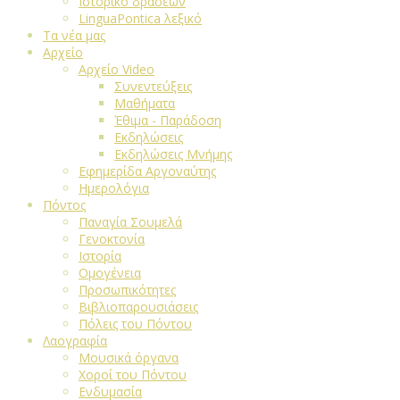
Ιστορικό δράσεων
LinguaPontica λεξικό
Τα νέα μας
Αρχείο
Αρχείο Video
Συνεντεύξεις
Μαθήματα
Έθιμα - Παράδοση
Εκδηλώσεις
Εκδηλώσεις Μνήμης
Εφημερίδα Αργοναύτης
Ημερολόγια
Πόντος
Παναγία Σουμελά
Γενοκτονία
Ιστορία
Ομογένεια
Προσωπικότητες
Βιβλιοπαρουσιάσεις
Πόλεις του Πόντου
Λαογραφία
Μουσικά όργανα
Χοροί του Πόντου
Ενδυμασία