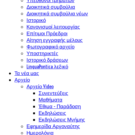
Υπεύθυνοι τμημάτων
Διοικητικά συμβούλια
Διοικητικά συμβούλια νέων
Ιστορικό
Κανονισμοί λειτουργίας
Επίτιμοι Πρόεδροι
Αίτηση εγγραφής μέλους
Φωτογραφικό αρχείο
Υποστηρικτές
Ιστορικό δράσεων
LinguaPontica λεξικό
Τα νέα μας
Αρχείο
Αρχείο Video
Συνεντεύξεις
Μαθήματα
Έθιμα - Παράδοση
Εκδηλώσεις
Εκδηλώσεις Μνήμης
Εφημερίδα Αργοναύτης
Ημερολόγια