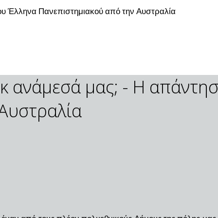
του Έλληνα Πανεπιστημιακού από την Αυστραλία
κ ανάμεσά μας; - Η απάντη
 Αυστραλία