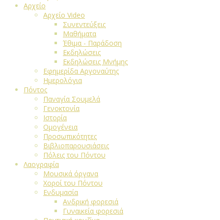
Αρχείο
Αρχείο Video
Συνεντεύξεις
Μαθήματα
Έθιμα - Παράδοση
Εκδηλώσεις
Εκδηλώσεις Μνήμης
Εφημερίδα Αργοναύτης
Ημερολόγια
Πόντος
Παναγία Σουμελά
Γενοκτονία
Ιστορία
Ομογένεια
Προσωπικότητες
Βιβλιοπαρουσιάσεις
Πόλεις του Πόντου
Λαογραφία
Μουσικά όργανα
Χοροί του Πόντου
Ενδυμασία
Ανδρική φορεσιά
Γυναικεία φορεσιά