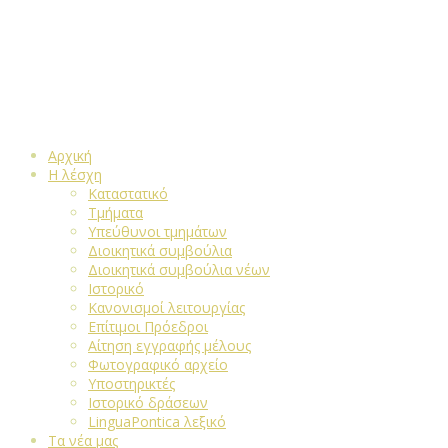
Αρχική
Η λέσχη
Καταστατικό
Τμήματα
Υπεύθυνοι τμημάτων
Διοικητικά συμβούλια
Διοικητικά συμβούλια νέων
Ιστορικό
Κανονισμοί λειτουργίας
Επίτιμοι Πρόεδροι
Αίτηση εγγραφής μέλους
Φωτογραφικό αρχείο
Υποστηρικτές
Ιστορικό δράσεων
LinguaPontica λεξικό
Τα νέα μας