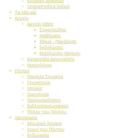
Ιστορικό δράσεων
LinguaPontica λεξικό
Τα νέα μας
Αρχείο
Αρχείο Video
Συνεντεύξεις
Μαθήματα
Έθιμα - Παράδοση
Εκδηλώσεις
Εκδηλώσεις Μνήμης
Εφημερίδα Αργοναύτης
Ημερολόγια
Πόντος
Παναγία Σουμελά
Γενοκτονία
Ιστορία
Ομογένεια
Προσωπικότητες
Βιβλιοπαρουσιάσεις
Πόλεις του Πόντου
Λαογραφία
Μουσικά όργανα
Χοροί του Πόντου
Ενδυμασία