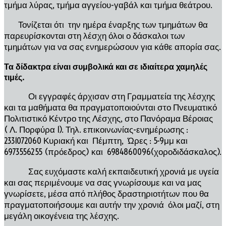
τμήμα λύρας, τμήμα αγγείου-γαβάλ και τμήμα θεάτρου.
Τονίζεται ότι την ημέρα έναρξης των τμημάτων θα
παρευρίσκονται στη λέσχη όλοι ο δάσκαλοι των
τμημάτων για να σας ενημερώσουν για κάθε απορία σας.
Τα δίδακτρα είναι συμβολικά και σε ιδιαίτερα χαμηλές
τιμές.
Οι εγγραφές άρχισαν στη Γραμματεία της λέσχης
και τα μαθήματα θα πραγματοποιούνται στο Πνευματικό
Πολιτιστικό Κέντρο της Λέσχης, στο Πανόραμα Βέροιας
( Λ. Πορφύρα 1). Τηλ. επικοινωνίας-ενημέρωσης :
2331072060 Κυριακή και Πέμπτη, Ώρες : 5-9μμ και
6973556255 (πρόεδρος) και 6984860096(χοροδιδάσκαλος).
Σας ευχόμαστε καλή εκπαιδευτική χρονιά με υγεία
και σας περιμένουμε να σας γνωρίσουμε και να μας
γνωρίσετε, μέσα από πλήθος δραστηριοτήτων που θα
πραγματοποιήσουμε και αυτήν την χρονιά όλοι μαζί, στη
μεγάλη οικογένεια της λέσχης.