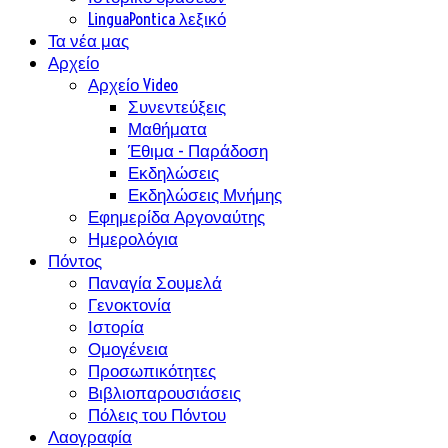
LinguaPontica λεξικό
Τα νέα μας
Αρχείο
Αρχείο Video
Συνεντεύξεις
Μαθήματα
Έθιμα - Παράδοση
Εκδηλώσεις
Εκδηλώσεις Μνήμης
Εφημερίδα Αργοναύτης
Ημερολόγια
Πόντος
Παναγία Σουμελά
Γενοκτονία
Ιστορία
Ομογένεια
Προσωπικότητες
Βιβλιοπαρουσιάσεις
Πόλεις του Πόντου
Λαογραφία