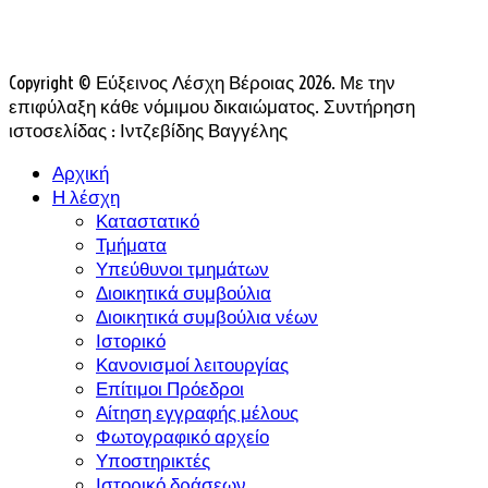
Copyright © Εύξεινος Λέσχη Βέροιας 2026. Με την
επιφύλαξη κάθε νόμιμου δικαιώματος. Συντήρηση
ιστοσελίδας : Ιντζεβίδης Βαγγέλης
Αρχική
Η λέσχη
Καταστατικό
Τμήματα
Υπεύθυνοι τμημάτων
Διοικητικά συμβούλια
Διοικητικά συμβούλια νέων
Ιστορικό
Κανονισμοί λειτουργίας
Επίτιμοι Πρόεδροι
Αίτηση εγγραφής μέλους
Φωτογραφικό αρχείο
Υποστηρικτές
Ιστορικό δράσεων